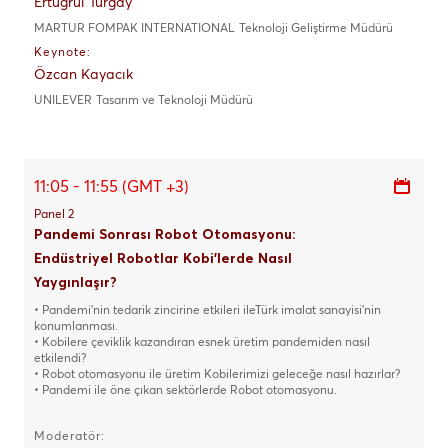
Ertuğrul Turgay
MARTUR FOMPAK INTERNATIONAL
Teknoloji Geliştirme Müdürü
Keynote:
Özcan Kayacık
UNILEVER
Tasarım ve Teknoloji Müdürü
11:05 - 11:55 (GMT +3)
Panel 2
Pandemi Sonrası Robot Otomasyonu:
Endüstriyel Robotlar Kobi'lerde Nasıl
Yaygınlaşır?
• Pandemi’nin tedarik zincirine etkileri ileTürk imalat sanayisi’nin
konumlanması.
• Kobilere çeviklik kazandıran esnek üretim pandemiden nasıl
etkilendi?
• Robot otomasyonu ile üretim Kobilerimizi geleceğe nasıl hazırlar?
• Pandemi ile öne çıkan sektörlerde Robot otomasyonu.
Moderatör: