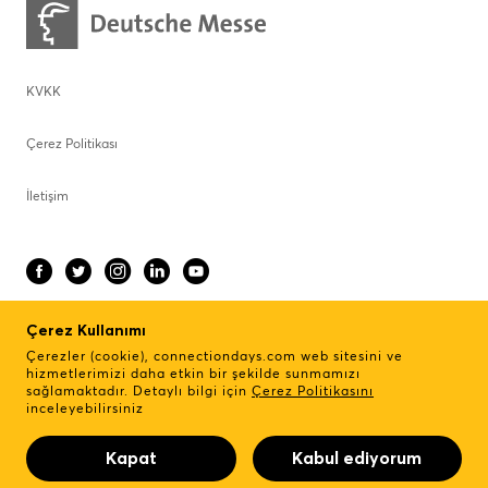
KVKK
Çerez Politikası
İletişim
Çerez Kullanımı
Çerezler (cookie),
connectiondays.com
web sitesini ve
ENGLISH
hizmetlerimizi daha etkin bir şekilde sunmamızı
sağlamaktadır. Detaylı bilgi için
Çerez Politikasını
İletişim:
+90 (212) 334 6900
inceleyebilirsiniz
© Hannover Fairs Turkey
Kapat
Kabul ediyorum