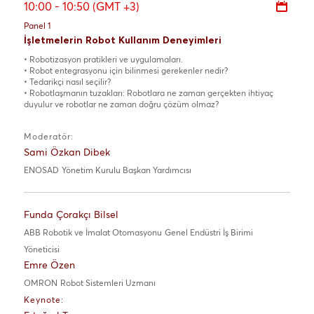
10:00 - 10:50 (GMT +3)
Panel 1
İşletmelerin Robot Kullanım Deneyimleri
• Robotizasyon pratikleri ve uygulamaları.
• Robot entegrasyonu için bilinmesi gerekenler nedir?
• Tedarikçi nasıl seçilir?
• Robotlaşmanın tuzakları: Robotlara ne zaman gerçekten ihtiyaç
duyulur ve robotlar ne zaman doğru çözüm olmaz?
Moderatör:
Sami Özkan Dibek
ENOSAD
Yönetim Kurulu Başkan Yardımcısı
Funda Çorakçı Bilsel
ABB Robotik ve İmalat Otomasyonu
Genel Endüstri İş Birimi
Yöneticisi
Emre Özen
OMRON
Robot Sistemleri Uzmanı
Keynote: