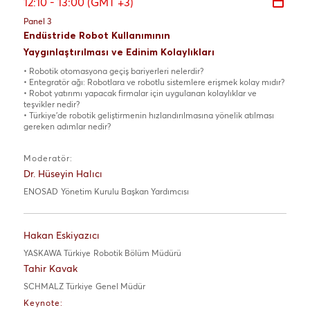
12:10 - 13:00 (GMT +3)
Panel 3
Endüstride Robot Kullanımının
Yaygınlaştırılması ve Edinim Kolaylıkları
• Robotik otomasyona geçiş bariyerleri nelerdir?
• Entegratör ağı: Robotlara ve robotlu sistemlere erişmek kolay mıdır?
• Robot yatırımı yapacak firmalar için uygulanan kolaylıklar ve
teşvikler nedir?
• Türkiye’de robotik geliştirmenin hızlandırılmasına yönelik atılması
gereken adımlar nedir?
Moderatör:
Dr. Hüseyin Halıcı
ENOSAD
Yönetim Kurulu Başkan Yardımcısı
Hakan Eskiyazıcı
YASKAWA Türkiye
Robotik Bölüm Müdürü
Tahir Kavak
SCHMALZ Türkiye
Genel Müdür
Keynote: