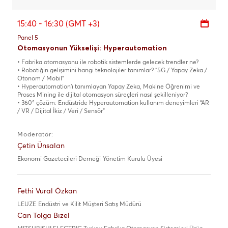
15:40 - 16:30 (GMT +3)
Panel 5
Otomasyonun Yükselişi: Hyperautomation
• Fabrika otomasyonu ile robotik sistemlerde gelecek trendler ne?
• Robotiğin gelişimini hangi teknolojiler tanımlar? “5G / Yapay Zeka /
Otonom / Mobil”
• Hyperautomation’ı tanımlayan Yapay Zeka, Makine Öğrenimi ve
Proses Mining ile dijital otomasyon süreçleri nasıl şekilleniyor?
• 360° çözüm: Endüstride Hyperautomation kullanım deneyimleri “AR
/ VR / Dijital İkiz / Veri / Sensör”
Moderatör:
Çetin Ünsalan
Ekonomi Gazetecileri Derneği
Yönetim Kurulu Üyesi
Fethi Vural Özkan
LEUZE
Endüstri ve Kilit Müşteri Satış Müdürü
Can Tolga Bizel