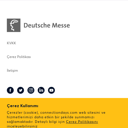
KVKK
Çerez Politikası
İletişim
Çerez Kullanımı
Çerezler (cookie),
connectiondays.com
web sitesini ve
ENGLISH
hizmetlerimizi daha etkin bir şekilde sunmamızı
sağlamaktadır. Detaylı bilgi için
Çerez Politikasını
İletişim:
+90 (212) 334 6900
inceleyebilirsiniz