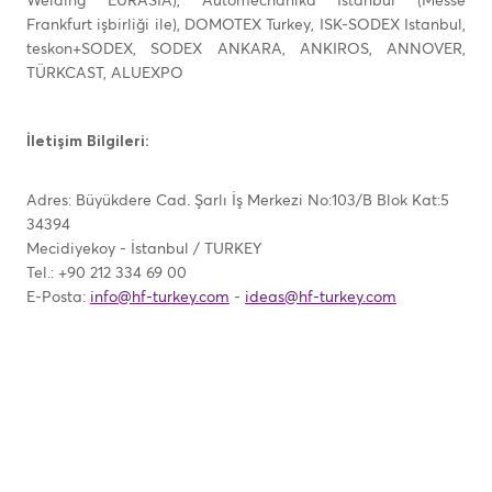
Welding EURASIA), Automechanika Istanbul (Messe
Frankfurt işbirliği ile), DOMOTEX Turkey, ISK-SODEX Istanbul,
teskon+SODEX, SODEX ANKARA, ANKIROS, ANNOVER,
TÜRKCAST, ALUEXPO
İletişim Bilgileri:
Adres: Büyükdere Cad. Şarlı İş Merkezi No:103/B Blok Kat:5
34394
Mecidiyekoy - İstanbul / TURKEY
Tel.: +90 212 334 69 00
E-Posta:
info@hf-turkey.com
-
ideas@hf-turkey.com