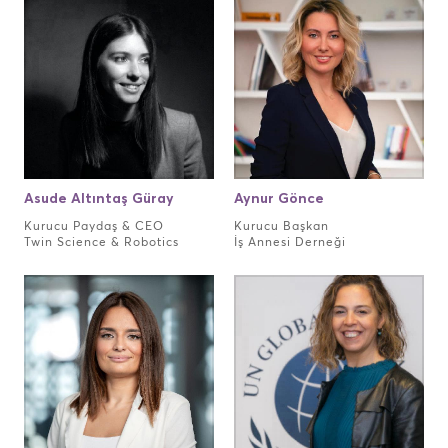
Asude Altıntaş Güray
Aynur Gönce
Kurucu Paydaş & CEO
Kurucu Başkan
Twin Science & Robotics
İş Annesi Derneği