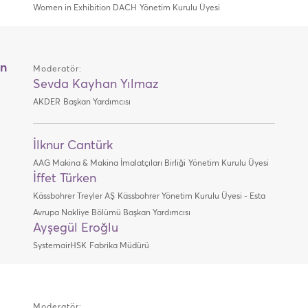
Women in Exhibition DACH
Yönetim Kurulu Üyesi
ın
Moderatör:
Sevda Kayhan Yılmaz
AKDER
Başkan Yardımcısı
İlknur Cantürk
AAG Makina & Makina İmalatçıları Birliği
Yönetim Kurulu Üyesi
İffet Türken
Kässbohrer Treyler AŞ
Kässbohrer Yönetim Kurulu Üyesi - Esta
Avrupa Nakliye Bölümü Başkan Yardımcısı
Ayşegül Eroğlu
SystemairHSK
Fabrika Müdürü
Moderatör: