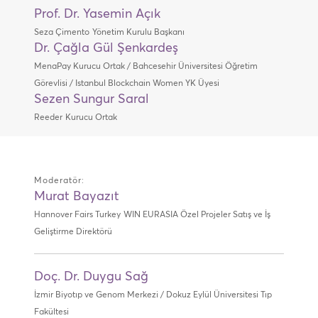
Prof. Dr. Yasemin Açık
Seza Çimento
Yönetim Kurulu Başkanı
Dr. Çağla Gül Şenkardeş
MenaPay Kurucu Ortak / Bahcesehir Üniversitesi Öğretim
Görevlisi / Istanbul Blockchain Women YK Üyesi
Sezen Sungur Saral
Reeder
Kurucu Ortak
Moderatör:
Murat Bayazıt
Hannover Fairs Turkey
WIN EURASIA Özel Projeler Satış ve İş
Geliştirme Direktörü
Doç. Dr. Duygu Sağ
İzmir Biyotıp ve Genom Merkezi / Dokuz Eylül Üniversitesi Tıp
Fakültesi