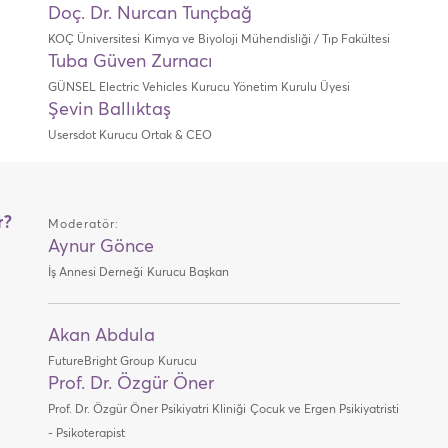
Doç. Dr. Nurcan Tunçbağ
KOÇ Üniversitesi
Kimya ve Biyoloji Mühendisliği / Tıp Fakültesi
Tuba Güven Zurnacı
GÜNSEL Electric Vehicles
Kurucu Yönetim Kurulu Üyesi
Şevin Ballıktaş
Usersdot
Kurucu Ortak & CEO
r?
Moderatör:
Aynur Gönce
İş Annesi Derneği
Kurucu Başkan
Akan Abdula
FutureBright Group
Kurucu
Prof. Dr. Özgür Öner
Prof. Dr. Özgür Öner Psikiyatri Kliniği
Çocuk ve Ergen Psikiyatristi
- Psikoterapist